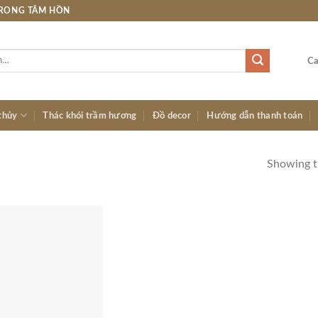
TRONG TÂM HỒN
Ca
thủy
Thác khói trầm hương
Đồ decor
Hướng dẫn thanh toán
Showing th