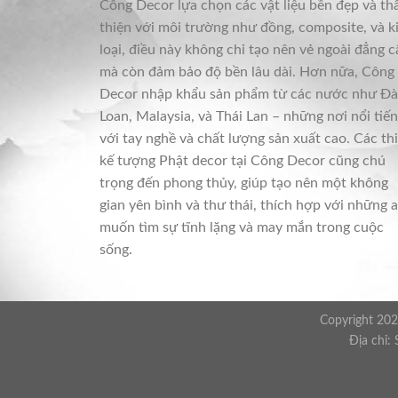
Công Decor lựa chọn các vật liệu bền đẹp và th
thiện với môi trường như đồng, composite, và k
loại, điều này không chỉ tạo nên vẻ ngoài đẳng c
mà còn đảm bảo độ bền lâu dài. Hơn nữa, Công
Decor nhập khẩu sản phẩm từ các nước như Đà
Loan, Malaysia, và Thái Lan – những nơi nổi tiế
với tay nghề và chất lượng sản xuất cao. Các thi
kế tượng Phật decor tại Công Decor cũng chú
trọng đến phong thủy, giúp tạo nên một không
gian yên bình và thư thái, thích hợp với những a
muốn tìm sự tĩnh lặng và may mắn trong cuộc
sống.
Copyright 202
Địa chỉ: