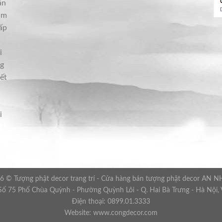
ân
im
ấp
i
ng
ết
i
6 © Tượng phật decor trang trí - Cửa hàng bán tượng phật decor AN 
 Số 75 Phố Chùa Quỳnh - Phường Quỳnh Lôi - Q. Hai Bà Trưng - Hà Nội,
Điện thoại: 0899.01.3333
Website: www.congdecor.com