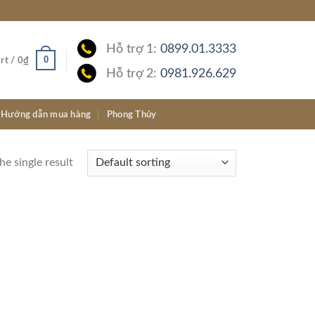
Hỗ trợ 1:
0899.01.3333
0
rt /
0
₫
Hỗ trợ 2:
0981.926.629
Hướng dẫn mua hàng
Phong Thủy
e single result