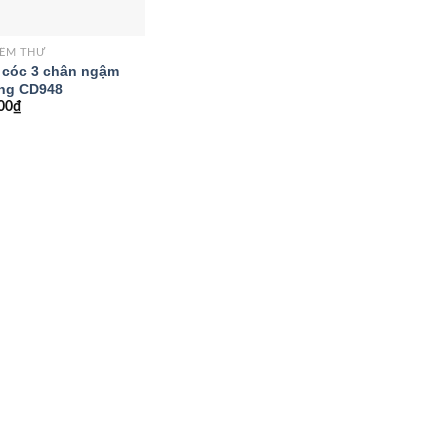
IỀM THỪ
cóc 3 chân ngậm
àng CD948
00
₫