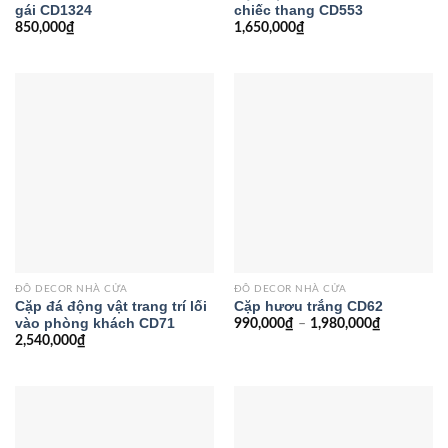
gái CD1324
chiếc thang CD553
850,000
₫
1,650,000
₫
ĐỒ DECOR NHÀ CỬA
ĐỒ DECOR NHÀ CỬA
Cặp đá động vật trang trí lối
Cặp hươu trắng CD62
vào phòng khách CD71
990,000
₫
–
1,980,000
₫
2,540,000
₫