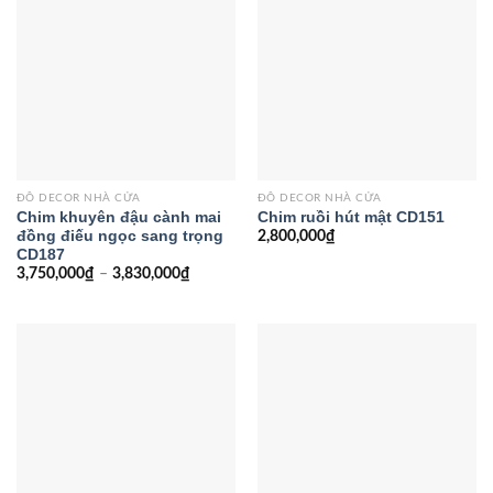
ĐỒ DECOR NHÀ CỬA
ĐỒ DECOR NHÀ CỬA
Chim khuyên đậu cành mai
Chim ruồi hút mật CD151
đồng điếu ngọc sang trọng
2,800,000
₫
CD187
3,750,000
₫
–
3,830,000
₫