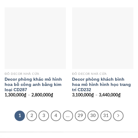
ĐỒ DECOR NHÀ CỬA
ĐỒ DECOR NHÀ CỬA
Decor phòng khác mô hình
Decor phòng khách bình
hoa bồ công anh bằng kim
hoa mô hình hình học trang
loại CD287
trí CD232
1,300,000
₫
–
2,800,000
₫
3,100,000
₫
–
3,440,000
₫
1
2
3
4
…
29
30
31