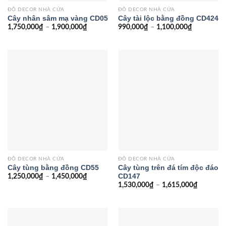
ĐỒ DECOR NHÀ CỬA
ĐỒ DECOR NHÀ CỬA
Cây nhân sâm mạ vàng CD05
Cây tài lộc bằng đồng CD424
1,750,000
₫
–
1,900,000
₫
990,000
₫
–
1,100,000
₫
ĐỒ DECOR NHÀ CỬA
ĐỒ DECOR NHÀ CỬA
Cây tùng bằng đồng CD55
Cây tùng trên đá tím độc đáo
CD147
1,250,000
₫
–
1,450,000
₫
1,530,000
₫
–
1,615,000
₫