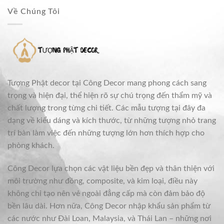
Về Chúng Tôi
Tượng Phật decor tại Công Decor mang phong cách sang
trọng và hiện đại, thể hiện rõ sự chú trọng đến thẩm mỹ và
chất lượng trong từng chi tiết. Các mẫu tượng tại đây đa
dạng về kiểu dáng và kích thước, từ những tượng nhỏ trang
trí bàn làm việc đến những tượng lớn hơn thích hợp cho
phòng khách.
Công Decor lựa chọn các vật liệu bền đẹp và thân thiện với
môi trường như đồng, composite, và kim loại, điều này
không chỉ tạo nên vẻ ngoài đẳng cấp mà còn đảm bảo độ
bền lâu dài. Hơn nữa, Công Decor nhập khẩu sản phẩm từ
các nước như Đài Loan, Malaysia, và Thái Lan – những nơi