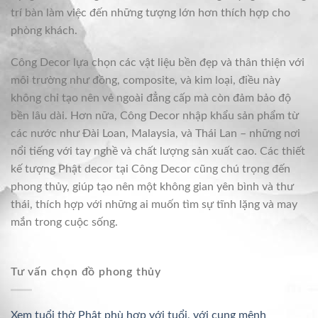
trí bàn làm việc đến những tượng lớn hơn thích hợp cho
phòng khách.
Công Decor lựa chọn các vật liệu bền đẹp và thân thiện với
môi trường như đồng, composite, và kim loại, điều này
không chỉ tạo nên vẻ ngoài đẳng cấp mà còn đảm bảo độ
bền lâu dài. Hơn nữa, Công Decor nhập khẩu sản phẩm từ
các nước như Đài Loan, Malaysia, và Thái Lan – những nơi
nổi tiếng với tay nghề và chất lượng sản xuất cao. Các thiết
kế tượng Phật decor tại Công Decor cũng chú trọng đến
phong thủy, giúp tạo nên một không gian yên bình và thư
thái, thích hợp với những ai muốn tìm sự tĩnh lặng và may
mắn trong cuộc sống.
Tư vấn chọn đồ phong thủy
Xem tuổi thờ Phật phù hợp với tuổi, với cung mệnh