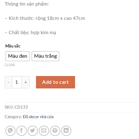
Thông tin sản phẩm:
– Kích thước: rộng 18cm x cao 47cm
– Chất liệu: hợp kim mạ
Mầu sắc
Màu đen
Màu trắng
CLEAR
Decor lông vũ trang trí phòng khách CD133 quantity
Add to cart
SKU:
CD133
Category:
Đồ decor nhà cửa