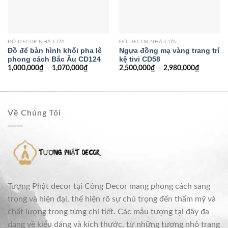
ĐỒ DECOR NHÀ CỬA
ĐỒ DECOR NHÀ CỬA
Đồ để bàn hình khối pha lê
Ngựa đồng mạ vàng trang trí
phong cách Bắc Âu CD124
kệ tivi CD58
1,000,000
₫
–
1,070,000
₫
2,500,000
₫
–
2,980,000
₫
Về Chúng Tôi
Tượng Phật decor tại Công Decor mang phong cách sang
trọng và hiện đại, thể hiện rõ sự chú trọng đến thẩm mỹ và
chất lượng trong từng chi tiết. Các mẫu tượng tại đây đa
dạng về kiểu dáng và kích thước, từ những tượng nhỏ trang