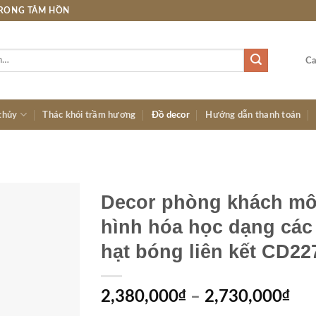
TRONG TÂM HỒN
Ca
thủy
Thác khói trầm hương
Đồ decor
Hướng dẫn thanh toán
Decor phòng khách m
hình hóa học dạng các
hạt bóng liên kết CD22
2,380,000
₫
–
2,730,000
₫