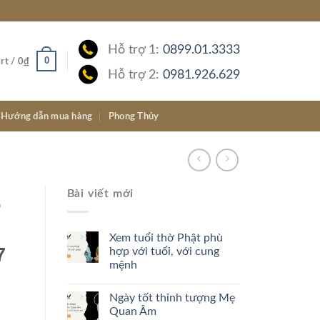
Hỗ trợ 1:
0899.01.3333
0
rt /
0
₫
Hỗ trợ 2:
0981.926.629
Hướng dẫn mua hàng
Phong Thủy
Bài viết mới
ô
Xem tuổi thờ Phật phù
7
hợp với tuổi, với cung
mệnh
Ngày tốt thỉnh tượng Mẹ
Quan Âm