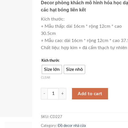
Decor phòng khách mô hình hóa học d
các hạt bóng liên kết
Kích thước:
+ Mẫu thấp: dài 16cm * rộng 12cm * cao
30.5cm
+ Mẫu cao: dài 16cm * rộng 12cm * cao 37
Chất liệu: hợp kim + đá cẩm thạch tự nhiên
Kích thước
Size lớn
Size nhỏ
CLEAR
Decor phòng khách mô hình hóa học dạng các hạt
Add to cart
SKU:
CD227
Category:
Đồ decor nhà cửa