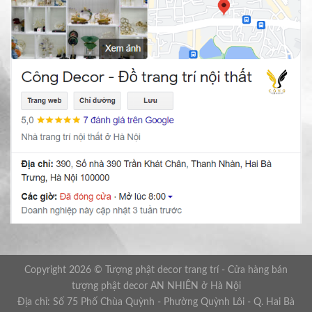
Copyright 2026 © Tượng phật decor trang trí - Cửa hàng bán
tượng phật decor AN NHIÊN ở Hà Nội
Địa chỉ: Số 75 Phố Chùa Quỳnh - Phường Quỳnh Lôi - Q. Hai Bà