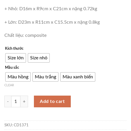
+ Nhỏ: D16m x R9cm x C21cm x nặng 0.72kg
+ Lớn: D23m x R11cm x C15.5cm x nặng 0.8kg
Chất liệu: composite
Kích thước
Size lớn
Size nhỏ
Mầu sắc
Màu hồng
Màu trắng
Màu xanh biển
CLEAR
Đồ để bàn chú chó nhựa CD1371 quantity
Add to cart
SKU:
CD1371