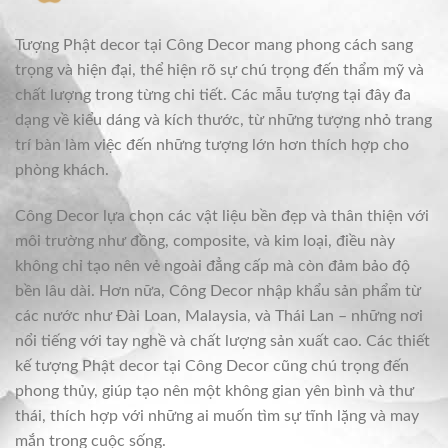
Tượng Phật decor tại Công Decor mang phong cách sang
trọng và hiện đại, thể hiện rõ sự chú trọng đến thẩm mỹ và
chất lượng trong từng chi tiết. Các mẫu tượng tại đây đa
dạng về kiểu dáng và kích thước, từ những tượng nhỏ trang
trí bàn làm việc đến những tượng lớn hơn thích hợp cho
phòng khách.
Công Decor lựa chọn các vật liệu bền đẹp và thân thiện với
môi trường như đồng, composite, và kim loại, điều này
không chỉ tạo nên vẻ ngoài đẳng cấp mà còn đảm bảo độ
bền lâu dài. Hơn nữa, Công Decor nhập khẩu sản phẩm từ
các nước như Đài Loan, Malaysia, và Thái Lan – những nơi
nổi tiếng với tay nghề và chất lượng sản xuất cao. Các thiết
kế tượng Phật decor tại Công Decor cũng chú trọng đến
phong thủy, giúp tạo nên một không gian yên bình và thư
thái, thích hợp với những ai muốn tìm sự tĩnh lặng và may
mắn trong cuộc sống.