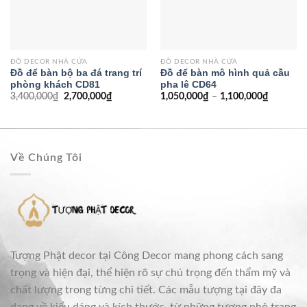
ĐỒ DECOR NHÀ CỬA
ĐỒ DECOR NHÀ CỬA
Đồ để bàn bộ ba đá trang trí
Đồ để bàn mô hình quả cầu
phòng khách CD81
pha lê CD64
3,400,000
₫
2,700,000
₫
1,050,000
₫
–
1,100,000
₫
Về Chúng Tôi
Tượng Phật decor tại Công Decor mang phong cách sang
trọng và hiện đại, thể hiện rõ sự chú trọng đến thẩm mỹ và
chất lượng trong từng chi tiết. Các mẫu tượng tại đây đa