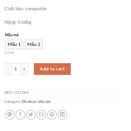
Chất liệu: composite
Nặng: 0.68kg
Mẫu mã
Mẫu 1
Mẫu 2
CLEAR
Đồ để bàn chú gà dễ thương CD1364 quantity
Add to cart
SKU:
CD1364
Category:
Đồ decor nhà cửa