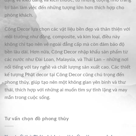
dạng về kiểu dáng và kích thước, từ những tượng nhỏ trang
trí bàn làm việc đến những tượng lớn hơn thích hợp cho
phòng khách.
Công Decor lựa chọn các vật liệu bền đẹp và thân thiện với
môi trường như đồng, composite, và kim loại, điều này
không chỉ tạo nên vẻ ngoài đẳng cấp mà còn đảm bảo độ
bền lâu dài. Hơn nữa, Công Decor nhập khẩu sản phẩm từ
các nước như Đài Loan, Malaysia, và Thái Lan – những nơi
nổi tiếng với tay nghề và chất lượng sản xuất cao. Các thiết
kế tượng Phật decor tại Công Decor cũng chú trọng đến
phong thủy, giúp tạo nên một không gian yên bình và thư
thái, thích hợp với những ai muốn tìm sự tĩnh lặng và may
mắn trong cuộc sống.
Tư vấn chọn đồ phong thủy