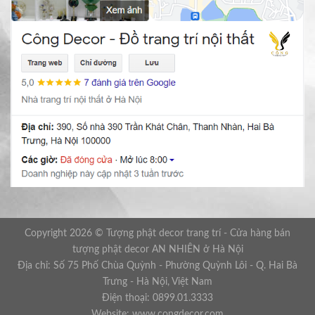
Copyright 2026 © Tượng phật decor trang trí - Cửa hàng bán
tượng phật decor AN NHIÊN ở Hà Nội
Địa chỉ: Số 75 Phố Chùa Quỳnh - Phường Quỳnh Lôi - Q. Hai Bà
Trưng - Hà Nội, Việt Nam
Điện thoại: 0899.01.3333
Website: www.congdecor.com