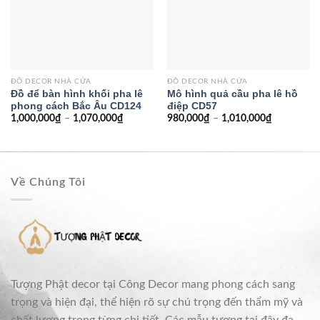
ĐỒ DECOR NHÀ CỬA
ĐỒ DECOR NHÀ CỬA
Đồ để bàn hình khối pha lê
Mô hình quả cầu pha lê hồ
phong cách Bắc Âu CD124
điệp CD57
1,000,000
₫
–
1,070,000
₫
980,000
₫
–
1,010,000
₫
Về Chúng Tôi
Tượng Phật decor tại Công Decor mang phong cách sang
trọng và hiện đại, thể hiện rõ sự chú trọng đến thẩm mỹ và