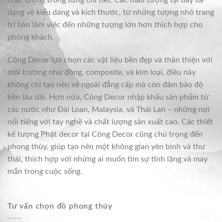
chất lượng trong từng chi tiết. Các mẫu tượng tại đây đa
dạng về kiểu dáng và kích thước, từ những tượng nhỏ trang
trí bàn làm việc đến những tượng lớn hơn thích hợp cho
phòng khách.
Công Decor lựa chọn các vật liệu bền đẹp và thân thiện với
môi trường như đồng, composite, và kim loại, điều này
không chỉ tạo nên vẻ ngoài đẳng cấp mà còn đảm bảo độ
bền lâu dài. Hơn nữa, Công Decor nhập khẩu sản phẩm từ
các nước như Đài Loan, Malaysia, và Thái Lan – những nơi
nổi tiếng với tay nghề và chất lượng sản xuất cao. Các thiết
kế tượng Phật decor tại Công Decor cũng chú trọng đến
phong thủy, giúp tạo nên một không gian yên bình và thư
thái, thích hợp với những ai muốn tìm sự tĩnh lặng và may
mắn trong cuộc sống.
Tư vấn chọn đồ phong thủy