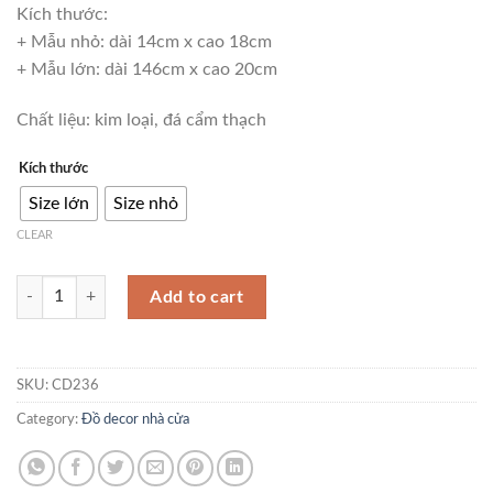
Kích thước:
+ Mẫu nhỏ: dài 14cm x cao 18cm
+ Mẫu lớn: dài 146cm x cao 20cm
Chất liệu: kim loại, đá cẩm thạch
Kích thước
Size lớn
Size nhỏ
CLEAR
Đồ để bàn mẫu phân tử hóa học trang trí để bàn CD236 quantity
Add to cart
SKU:
CD236
Category:
Đồ decor nhà cửa