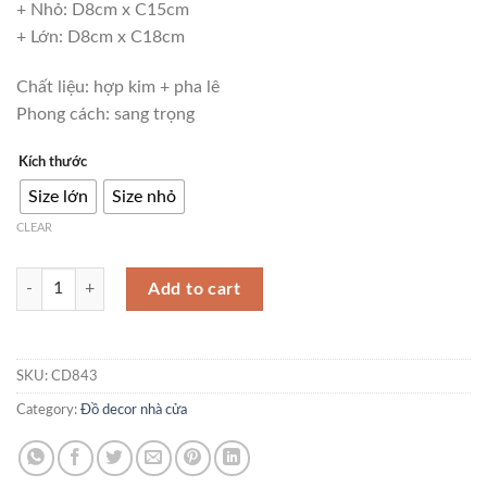
+ Nhỏ: D8cm x C15cm
+ Lớn: D8cm x C18cm
Chất liệu: hợp kim + pha lê
Phong cách: sang trọng
Kích thước
Size lớn
Size nhỏ
CLEAR
Đồ để bàn quả cầu pha lê CD843 quantity
Add to cart
SKU:
CD843
Category:
Đồ decor nhà cửa