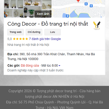
Copyright 2026 © Tượng phật decor trang trí - Cửa hàng bán
tượng phật decor AN NHIÊN ở Hà Nội
Địa chỉ: Số 75 Phố Chùa Quỳnh - Phường Quỳnh Lôi - Q. Hai Bà
Trưng - Hà Nội, Việt Nam