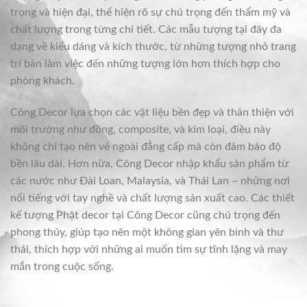
trọng và hiện đại, thể hiện rõ sự chú trọng đến thẩm mỹ và
chất lượng trong từng chi tiết. Các mẫu tượng tại đây đa
dạng về kiểu dáng và kích thước, từ những tượng nhỏ trang
trí bàn làm việc đến những tượng lớn hơn thích hợp cho
phòng khách.
Công Decor lựa chọn các vật liệu bền đẹp và thân thiện với
môi trường như đồng, composite, và kim loại, điều này
không chỉ tạo nên vẻ ngoài đẳng cấp mà còn đảm bảo độ
bền lâu dài. Hơn nữa, Công Decor nhập khẩu sản phẩm từ
các nước như Đài Loan, Malaysia, và Thái Lan – những nơi
nổi tiếng với tay nghề và chất lượng sản xuất cao. Các thiết
kế tượng Phật decor tại Công Decor cũng chú trọng đến
phong thủy, giúp tạo nên một không gian yên bình và thư
thái, thích hợp với những ai muốn tìm sự tĩnh lặng và may
mắn trong cuộc sống.