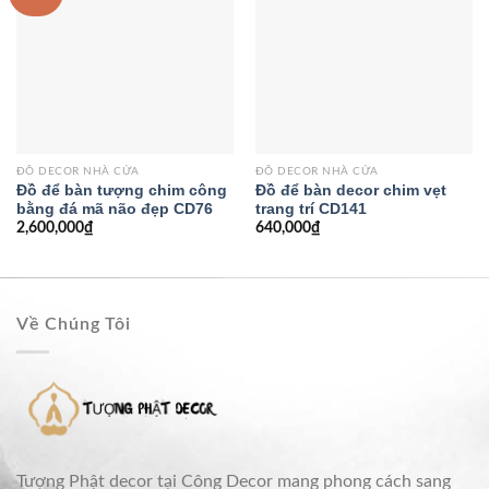
ĐỒ DECOR NHÀ CỬA
ĐỒ DECOR NHÀ CỬA
Đồ để bàn tượng chim công
Đồ để bàn decor chim vẹt
bằng đá mã não đẹp CD76
trang trí CD141
2,600,000
₫
640,000
₫
Về Chúng Tôi
Tượng Phật decor tại Công Decor mang phong cách sang