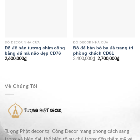
ĐỒ DECOR NHÀ CỬA
ĐỒ DECOR NHÀ CỬA
Đồ để bàn tượng chim công
Đồ để bàn bộ ba đá trang trí
bằng đá mã não đẹp CD76
phòng khách CD81
2,600,000
₫
3,400,000
₫
2,700,000
₫
Về Chúng Tôi
Tượng Phật decor tại Công Decor mang phong cách sang
trọng và hiện đại, thể hiện rõ sự chú trọng đến thẩm mỹ và