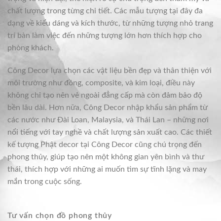
chất lượng trong từng chi tiết. Các mẫu tượng tại đây đa
dạng về kiểu dáng và kích thước, từ những tượng nhỏ trang
trí bàn làm việc đến những tượng lớn hơn thích hợp cho
phòng khách.
Công Decor lựa chọn các vật liệu bền đẹp và thân thiện với
môi trường như đồng, composite, và kim loại, điều này
không chỉ tạo nên vẻ ngoài đẳng cấp mà còn đảm bảo độ
bền lâu dài. Hơn nữa, Công Decor nhập khẩu sản phẩm từ
các nước như Đài Loan, Malaysia, và Thái Lan – những nơi
nổi tiếng với tay nghề và chất lượng sản xuất cao. Các thiết
kế tượng Phật decor tại Công Decor cũng chú trọng đến
phong thủy, giúp tạo nên một không gian yên bình và thư
thái, thích hợp với những ai muốn tìm sự tĩnh lặng và may
mắn trong cuộc sống.
Tư vấn chọn đồ phong thủy