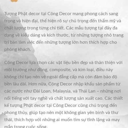
Tượng Phật decor tại Công Decor mang phong cách sang
trọng và hiện đại, thể hiện rõ sự chú trọng đến thẩm mỹ và
chất lượng trong từng chi tiết. Các mẫu tượng tại đây đa
dạng về kiểu dáng và kích thước, từ những tượng nhỏ trang
trí bàn làm việc đến những tượng lớn hơn thích hợp cho
phòng khách.
Công Decor lựa chọn các vật liệu bền đẹp và thân thiện với
môi trường như đồng, composite, và kim loại, điều này
không chỉ tạo nên vẻ ngoài đẳng cấp mà còn đảm bảo độ
bền lâu dài. Hơn nữa, Công Decor nhập khẩu sản phẩm từ
các nước như Đài Loan, Malaysia, và Thái Lan – những nơi
nổi tiếng với tay nghề và chất lượng sản xuất cao. Các thiết
kế tượng Phật decor tại Công Decor cũng chú trọng đến
phong thủy, giúp tạo nên một không gian yên bình và thư
thái, thích hợp với những ai muốn tìm sự tĩnh lặng và may
mắn trong cuộc sống.