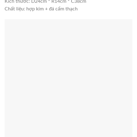
Kích thước: D24cm * R14cm * C38cm
Chất liệu: hợp kim + đá cẩm thạch