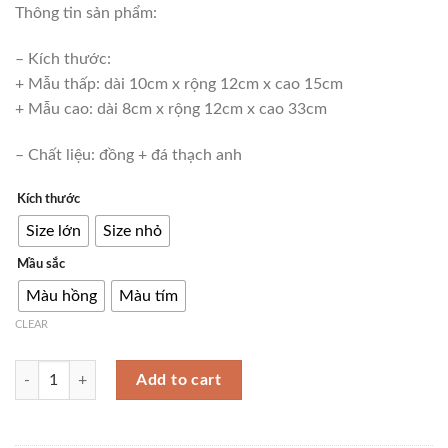
Thông tin sản phẩm:
– Kích thước:
+ Mẫu thấp: dài 10cm x rộng 12cm x cao 15cm
+ Mẫu cao: dài 8cm x rộng 12cm x cao 33cm
– Chất liệu: đồng + đá thạch anh
Kích thước
Size lớn
Size nhỏ
Mầu sắc
Màu hồng
Màu tím
CLEAR
Mô hình tinh thể đá trang trí để bàn CD159 quantity
Add to cart