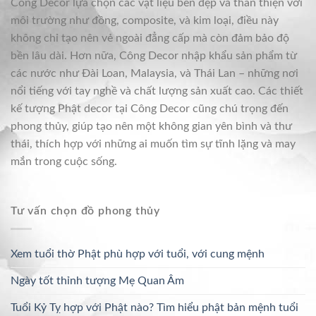
Công Decor lựa chọn các vật liệu bền đẹp và thân thiện với
môi trường như đồng, composite, và kim loại, điều này
không chỉ tạo nên vẻ ngoài đẳng cấp mà còn đảm bảo độ
bền lâu dài. Hơn nữa, Công Decor nhập khẩu sản phẩm từ
các nước như Đài Loan, Malaysia, và Thái Lan – những nơi
nổi tiếng với tay nghề và chất lượng sản xuất cao. Các thiết
kế tượng Phật decor tại Công Decor cũng chú trọng đến
phong thủy, giúp tạo nên một không gian yên bình và thư
thái, thích hợp với những ai muốn tìm sự tĩnh lặng và may
mắn trong cuộc sống.
Tư vấn chọn đồ phong thủy
Xem tuổi thờ Phật phù hợp với tuổi, với cung mệnh
Ngày tốt thỉnh tượng Mẹ Quan Âm
Tuổi Kỷ Tỵ hợp với Phật nào? Tìm hiểu phật bản mệnh tuổi