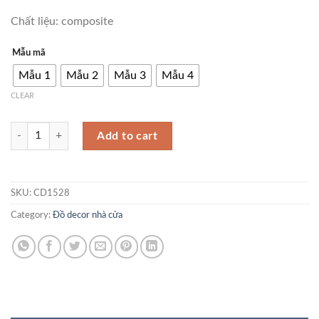
Chất liệu: composite
Mẫu mã
Mẫu 1
Mẫu 2
Mẫu 3
Mẫu 4
CLEAR
Tượng chú gấu ôm lá xin xắn CD1528 quantity
Add to cart
SKU:
CD1528
Category:
Đồ decor nhà cửa