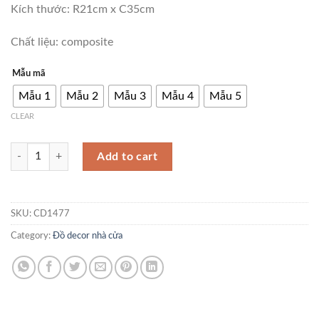
Kích thước: R21cm x C35cm
Chất liệu: composite
Mẫu mã
Mẫu 1
Mẫu 2
Mẫu 3
Mẫu 4
Mẫu 5
CLEAR
Tượng chú thỏ cầm hoa trang trí CD1477 quantity
Add to cart
SKU:
CD1477
Category:
Đồ decor nhà cửa