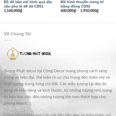
Đồ để bàn mô hình quả địa
Mô hình thuyền trang trí
cầu pha lê đế đá CD51
bằng đồng CD52
1,160,000
₫
600,000
₫
–
1,950,000
₫
Về Chúng Tôi
Tượng Phật decor tại Công Decor mang phong cách sang
trọng và hiện đại, thể hiện rõ sự chú trọng đến thẩm mỹ và
chất lượng trong từng chi tiết. Các mẫu tượng tại đây đa
dạng về kiểu dáng và kích thước, từ những tượng nhỏ trang
trí bàn làm việc đến những tượng lớn hơn thích hợp cho
phòng khách.
Công Decor lựa chọn các vật liệu bền đẹp và thân thiện với