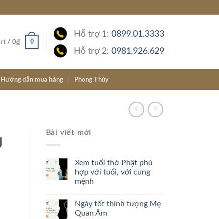
Hỗ trợ 1:
0899.01.3333
0
rt /
0
₫
Hỗ trợ 2:
0981.926.629
Hướng dẫn mua hàng
Phong Thủy
Bài viết mới
g
Xem tuổi thờ Phật phù
hợp với tuổi, với cung
mệnh
Ngày tốt thỉnh tượng Mẹ
Quan Âm