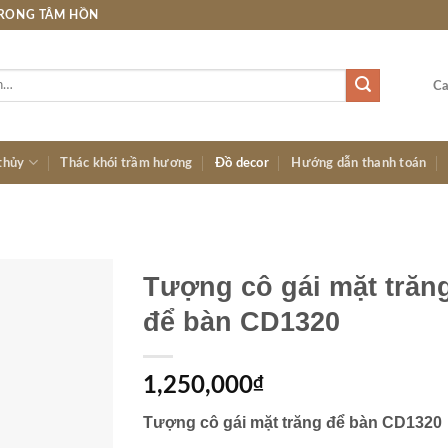
TRONG TÂM HỒN
Ca
thủy
Thác khói trầm hương
Đồ decor
Hướng dẫn thanh toán
Tượng cô gái mặt trăn
để bàn CD1320
1,250,000
₫
Tượng cô gái mặt trăng để bàn CD1320