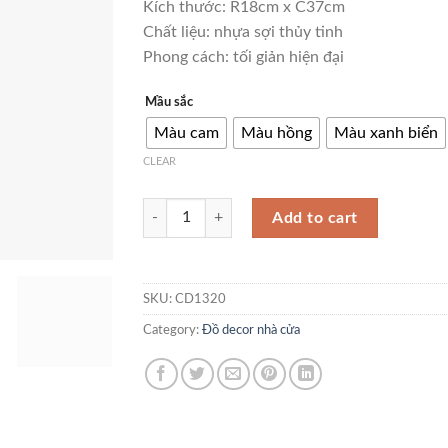
Kích thước: R18cm x C37cm
Chất liệu: nhựa sợi thủy tinh
Phong cách: tối giản hiện đại
Mầu sắc
Màu cam
Màu hồng
Màu xanh biển
CLEAR
Tượng cô gái mặt trăng để bàn CD1320 quantity
Add to cart
SKU:
CD1320
Category:
Đồ decor nhà cửa