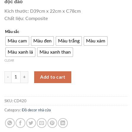
độc đáo
Kích thước: D39cm x 22cm x C78cm
Chất liệu: Composite
Mầu sắc
Màu cam
Màu đen
Màu trắng
Màu xám
Màu xanh lá
Màu xanh than
CLEAR
Tượng decor chó kết hợp khay trang trí phòng khách độc đáo CD420 q
Add to cart
SKU:
CD420
Category:
Đồ decor nhà cửa