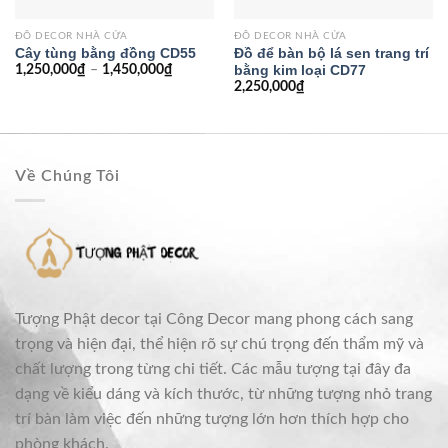
ĐỒ DECOR NHÀ CỬA
ĐỒ DECOR NHÀ CỬA
Cây tùng bằng đồng CD55
Đồ để bàn bộ lá sen trang trí
bằng kim loại CD77
1,250,000
₫
–
1,450,000
₫
2,250,000
₫
Về Chúng Tôi
Tượng Phật decor tại Công Decor mang phong cách sang
trọng và hiện đại, thể hiện rõ sự chú trọng đến thẩm mỹ và
chất lượng trong từng chi tiết. Các mẫu tượng tại đây đa
dạng về kiểu dáng và kích thước, từ những tượng nhỏ trang
trí bàn làm việc đến những tượng lớn hơn thích hợp cho
phòng khách.