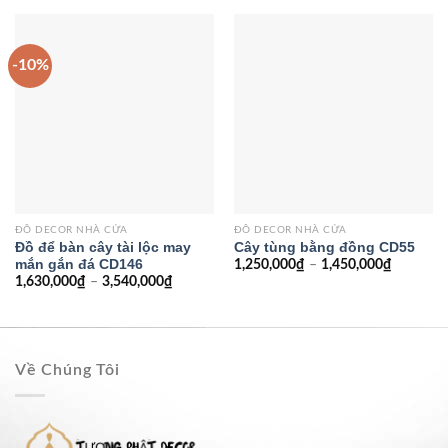
-10%
ĐỒ DECOR NHÀ CỬA
ĐỒ DECOR NHÀ CỬA
Đồ để bàn cây tài lộc may
Cây tùng bằng đồng CD55
mắn gắn đá CD146
1,250,000
₫
–
1,450,000
₫
1,630,000
₫
–
3,540,000
₫
Về Chúng Tôi