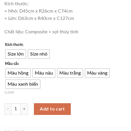
Kích thước:
+ Nhỏ: D45cm x R26cm x C74cm
+ Lớn: D63cm x R40cm x C127cm
Chất liệu: Composite + sợi thủy tinh
Kích thước
Size lớn
Size nhỏ
Mầu sắc
Màu hồng
Màu nâu
Màu trắng
Màu vàng
Màu xanh biển
CLEAR
Tượng decor lối vào khách sạn đẹp mắt CD431 quantity
Add to cart