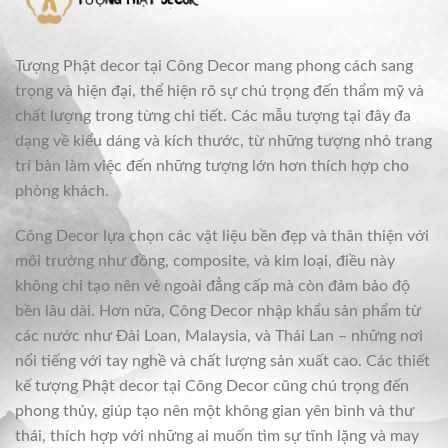
Tượng Phật decor tại Công Decor mang phong cách sang
trọng và hiện đại, thể hiện rõ sự chú trọng đến thẩm mỹ và
chất lượng trong từng chi tiết. Các mẫu tượng tại đây đa
dạng về kiểu dáng và kích thước, từ những tượng nhỏ trang
trí bàn làm việc đến những tượng lớn hơn thích hợp cho
phòng khách.
Công Decor lựa chọn các vật liệu bền đẹp và thân thiện với
môi trường như đồng, composite, và kim loại, điều này
không chỉ tạo nên vẻ ngoài đẳng cấp mà còn đảm bảo độ
bền lâu dài. Hơn nữa, Công Decor nhập khẩu sản phẩm từ
các nước như Đài Loan, Malaysia, và Thái Lan – những nơi
nổi tiếng với tay nghề và chất lượng sản xuất cao. Các thiết
kế tượng Phật decor tại Công Decor cũng chú trọng đến
phong thủy, giúp tạo nên một không gian yên bình và thư
thái, thích hợp với những ai muốn tìm sự tĩnh lặng và may