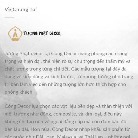
Về Chúng Tôi
Tượng Phật decor tại Công Decor mang phong cách sang
trọng và hiện đại, thể hiện rõ sự chú trọng đến thẩm mỹ và
chất lượng trong từng chi tiết. Các mẫu tượng tại đây đa
dạng về kiểu dáng và kích thước, từ những tượng nhỏ trang
trí bàn làm việc đến những tượng lớn hơn thích hợp cho
phòng khách.
Công Decor lựa chọn các vật liệu bền đẹp và thân thiện với
môi trường như đồng, composite, và kim loại, điều này
không chỉ tạo nên vẻ ngoài đẳng cấp mà còn đảm bảo độ
bền lâu dài. Hơn nữa, Công Decor nhập khẩu sản phẩm từ
các nước như Đài Loan, Malaysia, và Thái Lan – những nơi