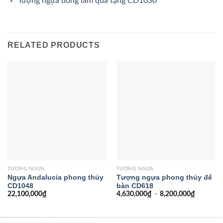
Tượng ngựa đồng làm quà tặng CD1030
RELATED PRODUCTS
TƯỢNG NGỰA
TƯỢNG NGỰA
Ngựa Andalucia phong thủy
Tượng ngựa phong thủy để
CD1048
bàn CD618
22,100,000
₫
4,630,000
₫
–
8,200,000
₫