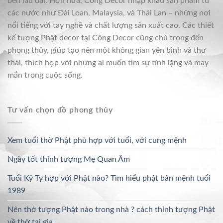
bền lâu dài. Hơn nữa, Công Decor nhập khẩu sản phẩm từ
các nước như Đài Loan, Malaysia, và Thái Lan – những nơi
nổi tiếng với tay nghề và chất lượng sản xuất cao. Các thiết
kế tượng Phật decor tại Công Decor cũng chú trọng đến
phong thủy, giúp tạo nên một không gian yên bình và thư
thái, thích hợp với những ai muốn tìm sự tĩnh lặng và may
mắn trong cuộc sống.
Tư vấn chọn đồ phong thủy
Xem tuổi thờ Phật phù hợp với tuổi, với cung mệnh
Ngày tốt thỉnh tượng Mẹ Quan Âm
Tuổi Kỷ Tỵ hợp với Phật nào? Tìm hiểu phật bản mệnh tuổi
1989
Nên thờ tượng Phật nào trong nhà ? cách thỉnh tượng Phật
về thờ tại gia