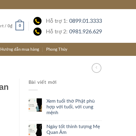
Hỗ trợ 1:
0899.01.3333
0
rt /
0
₫
Hỗ trợ 2:
0981.926.629
Hướng dẫn mua hàng
Phong Thủy
Bài viết mới
 an
Xem tuổi thờ Phật phù
hợp với tuổi, với cung
mệnh
Ngày tốt thỉnh tượng Mẹ
Quan Âm