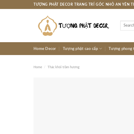
Skip
TƯỢNG PHẬT DECOR TRANG TRÍ GÓC NHỎ AN YÊN 
to
content
Search
for:
Home Decor
Tượng phật cao cấp
Tượng phong 
Home
/
Thác khói trầm hương