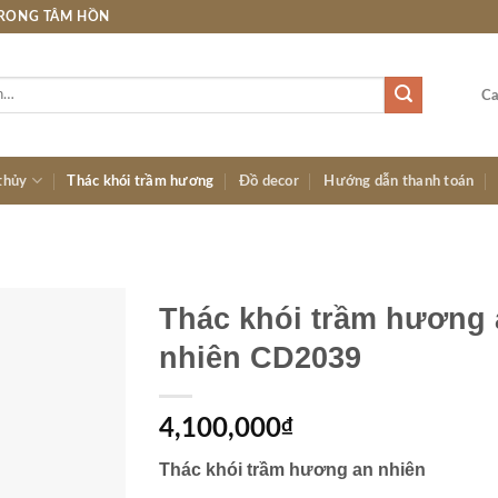
TRONG TÂM HỒN
Ca
thủy
Thác khói trầm hương
Đồ decor
Hướng dẫn thanh toán
Thác khói trầm hương
nhiên CD2039
4,100,000
₫
Thác khói trầm hương an nhiên