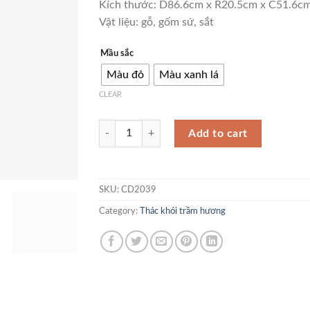
Kích thước: D86.6cm x R20.5cm x C51.6c
Vật liệu: gỗ, gốm sứ, sắt
Mầu sắc
Màu đỏ
Màu xanh lá
CLEAR
Thác khói trầm hương an nhiên CD2039 quantity
Add to cart
SKU:
CD2039
Category:
Thác khói trầm hương