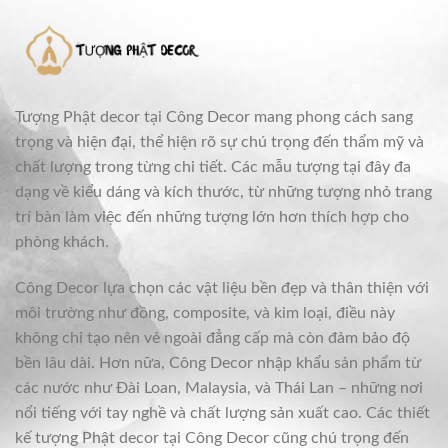
Tượng Phật decor tại Công Decor mang phong cách sang
trọng và hiện đại, thể hiện rõ sự chú trọng đến thẩm mỹ và
chất lượng trong từng chi tiết. Các mẫu tượng tại đây đa
dạng về kiểu dáng và kích thước, từ những tượng nhỏ trang
trí bàn làm việc đến những tượng lớn hơn thích hợp cho
phòng khách.
Công Decor lựa chọn các vật liệu bền đẹp và thân thiện với
môi trường như đồng, composite, và kim loại, điều này
không chỉ tạo nên vẻ ngoài đẳng cấp mà còn đảm bảo độ
bền lâu dài. Hơn nữa, Công Decor nhập khẩu sản phẩm từ
các nước như Đài Loan, Malaysia, và Thái Lan – những nơi
nổi tiếng với tay nghề và chất lượng sản xuất cao. Các thiết
kế tượng Phật decor tại Công Decor cũng chú trọng đến