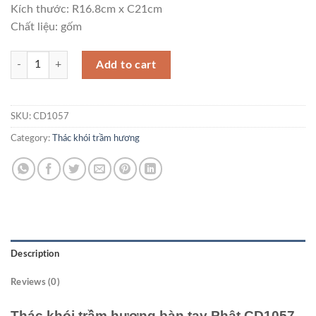
Kích thước: R16.8cm x C21cm
Chất liệu: gốm
Thác khói trầm hương bàn tay Phật CD1057 quantity
Add to cart
SKU:
CD1057
Category:
Thác khói trầm hương
Description
Reviews (0)
Thác khói trầm hương bàn tay Phật CD1057