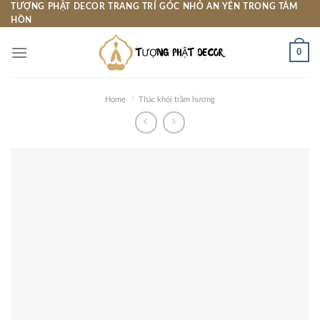
Skip
TƯỢNG PHẬT DECOR TRANG TRÍ GÓC NHỎ AN YÊN TRONG TÂM
HỒN
to
content
0
Home
/
Thác khói trầm hương