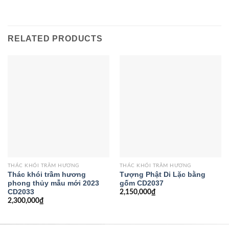
RELATED PRODUCTS
THÁC KHÓI TRẦM HƯƠNG
THÁC KHÓI TRẦM HƯƠNG
Thác khói trầm hương
Tượng Phật Di Lặc bằng
phong thủy mẫu mới 2023
gốm CD2037
CD2033
2,150,000
₫
2,300,000
₫