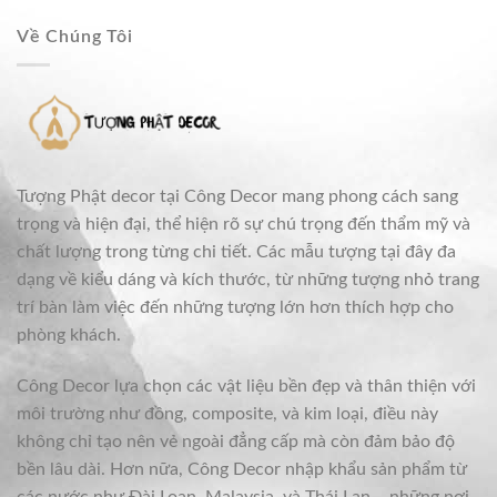
Về Chúng Tôi
Tượng Phật decor tại Công Decor mang phong cách sang
trọng và hiện đại, thể hiện rõ sự chú trọng đến thẩm mỹ và
chất lượng trong từng chi tiết. Các mẫu tượng tại đây đa
dạng về kiểu dáng và kích thước, từ những tượng nhỏ trang
trí bàn làm việc đến những tượng lớn hơn thích hợp cho
phòng khách.
Công Decor lựa chọn các vật liệu bền đẹp và thân thiện với
môi trường như đồng, composite, và kim loại, điều này
không chỉ tạo nên vẻ ngoài đẳng cấp mà còn đảm bảo độ
bền lâu dài. Hơn nữa, Công Decor nhập khẩu sản phẩm từ
các nước như Đài Loan, Malaysia, và Thái Lan – những nơi