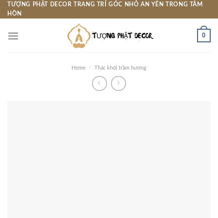
Skip
TƯỢNG PHẬT DECOR TRANG TRÍ GÓC NHỎ AN YÊN TRONG TÂM
HỒN
to
content
0
Home
/
Thác khói trầm hương