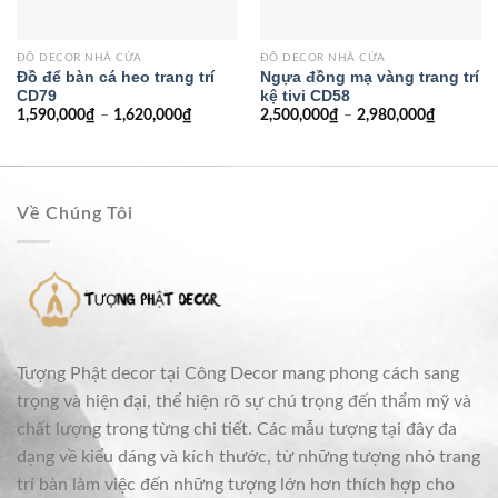
ĐỒ DECOR NHÀ CỬA
ĐỒ DECOR NHÀ CỬA
Đồ để bàn cá heo trang trí
Ngựa đồng mạ vàng trang trí
CD79
kệ tivi CD58
1,590,000
₫
–
1,620,000
₫
2,500,000
₫
–
2,980,000
₫
Về Chúng Tôi
Tượng Phật decor tại Công Decor mang phong cách sang
trọng và hiện đại, thể hiện rõ sự chú trọng đến thẩm mỹ và
chất lượng trong từng chi tiết. Các mẫu tượng tại đây đa
dạng về kiểu dáng và kích thước, từ những tượng nhỏ trang
trí bàn làm việc đến những tượng lớn hơn thích hợp cho