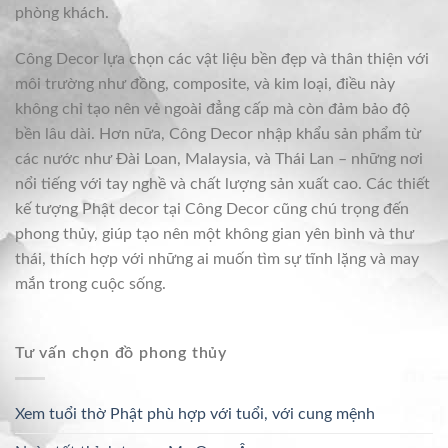
phòng khách.
Công Decor lựa chọn các vật liệu bền đẹp và thân thiện với
môi trường như đồng, composite, và kim loại, điều này
không chỉ tạo nên vẻ ngoài đẳng cấp mà còn đảm bảo độ
bền lâu dài. Hơn nữa, Công Decor nhập khẩu sản phẩm từ
các nước như Đài Loan, Malaysia, và Thái Lan – những nơi
nổi tiếng với tay nghề và chất lượng sản xuất cao. Các thiết
kế tượng Phật decor tại Công Decor cũng chú trọng đến
phong thủy, giúp tạo nên một không gian yên bình và thư
thái, thích hợp với những ai muốn tìm sự tĩnh lặng và may
mắn trong cuộc sống.
Tư vấn chọn đồ phong thủy
Xem tuổi thờ Phật phù hợp với tuổi, với cung mệnh