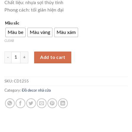
Chất liệu: nhựa sợi thủy tinh
Phong cách: tối giản hiện đại
Mầu sắc
Màu be
Màu vàng
Màu xám
CLEAR
Tượng gấu đỡ bàn trà nhỏ CD1255 quantity
Add to cart
SKU:
CD1255
Category:
Đồ decor nhà cửa