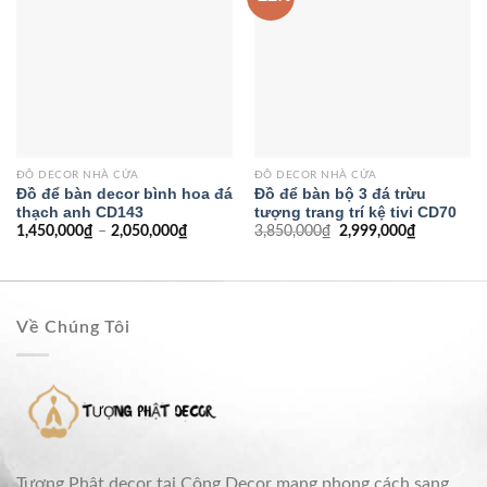
ĐỒ DECOR NHÀ CỬA
ĐỒ DECOR NHÀ CỬA
Đồ để bàn decor bình hoa đá
Đồ để bàn bộ 3 đá trừu
thạch anh CD143
tượng trang trí kệ tivi CD70
1,450,000
₫
–
2,050,000
₫
3,850,000
₫
2,999,000
₫
Về Chúng Tôi
Tượng Phật decor tại Công Decor mang phong cách sang