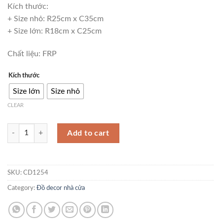
Kích thước:
+ Size nhỏ: R25cm x C35cm
+ Size lớn: R18cm x C25cm
Chất liệu: FRP
Kích thước
Size lớn
Size nhỏ
CLEAR
Tượng mèo may mắn dùng làm quà tặng CD1254 quantity
Add to cart
SKU:
CD1254
Category:
Đồ decor nhà cửa