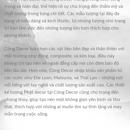
trọng và hiện đại, thể hiện rõ sự chú trọng đến thẩm mỹ và
chất lượng trong từng chi tiết. Các mẫu tượng tại đây đa
dạng về kiểu dáng và kích thước, từ những tượng nhỏ trang
trí bàn làm việc đến những tượng lớn hơn thích hợp cho
phòng khách.
Công Decor lựa chọn các vật liệu bền đẹp và thân thiện với
môi trường như đồng, composite, và kim loại, điều này
không chỉ tạo nên vẻ ngoài đẳng cấp mà còn đảm bảo độ
bền lâu dài. Hơn nữa, Công Decor nhập khẩu sản phẩm từ
các nước như Đài Loan, Malaysia, và Thái Lan – những nơi
nổi tiếng với tay nghề và chất lượng sản xuất cao. Các thiết
kế tượng Phật decor tại Công Decor cũng chú trọng đến
phong thủy, giúp tạo nên một không gian yên bình và thư
thái, thích hợp với những ai muốn tìm sự tĩnh lặng và may
mắn trong cuộc sống.