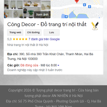
Copyright 2026 © Tượng phật decor trang trí - Cửa hàng bán
tượng phật decor AN NHIÊN ở Hà Nội
Địa chỉ: Số 75 Phố Chùa Quỳnh - Phường Quỳnh Lôi - Q. Hai Bà
Trưng - Hà Nội, Việt Nam