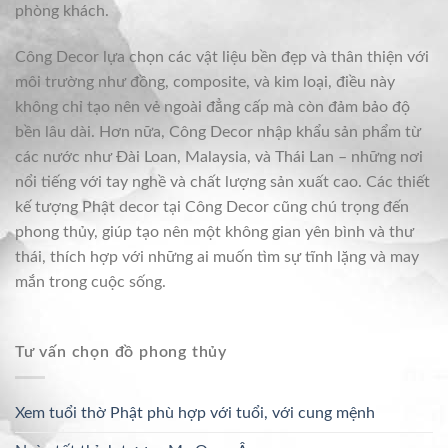
phòng khách.
Công Decor lựa chọn các vật liệu bền đẹp và thân thiện với
môi trường như đồng, composite, và kim loại, điều này
không chỉ tạo nên vẻ ngoài đẳng cấp mà còn đảm bảo độ
bền lâu dài. Hơn nữa, Công Decor nhập khẩu sản phẩm từ
các nước như Đài Loan, Malaysia, và Thái Lan – những nơi
nổi tiếng với tay nghề và chất lượng sản xuất cao. Các thiết
kế tượng Phật decor tại Công Decor cũng chú trọng đến
phong thủy, giúp tạo nên một không gian yên bình và thư
thái, thích hợp với những ai muốn tìm sự tĩnh lặng và may
mắn trong cuộc sống.
Tư vấn chọn đồ phong thủy
Xem tuổi thờ Phật phù hợp với tuổi, với cung mệnh