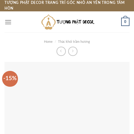
Skip
TƯỢNG PHẬT DECOR TRANG TRÍ GÓC NHỎ AN YÊN TRONG TÂM
HỒN
to
content
0
Home
/
Thác khói trầm hương
-15%