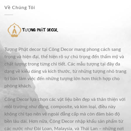
Về Chúng Tôi
Tượng Phật decor tại Công Decor mang phong cách sang
trọng và hiện đại, thể hiện rõ sự chú trọng đến thẩm mỹ và
chất lượng trong từng chi tiết. Các mẫu tượng tại đây đa
dạng về kiểu dáng và kích thước, từ những tượng nhỏ trang
trí bàn làm việc đến những tượng lớn hơn thích hợp cho
phòng khách.
Công Decor lựa chọn các vật liệu bền đẹp và thân thiện với
môi trường như đồng, composite, và kim loại, điều này
không chỉ tạo nên vẻ ngoài đẳng cấp mà còn đảm bảo độ
bền lâu dài. Hơn nữa, Công Decor nhập khẩu sản phẩm từ
các nước như Đài Loan, Malaysia, và Thái Lan – những nơi