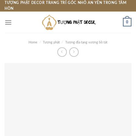
Skip
TƯỢNG PHẬT DECOR TRANG TRÍ GÓC NHỎ AN YÊN TRONG TÂM
HỒN
to
content
0
Home
/
Tượng phật
/
Tượng địa tạng vương bồ tát