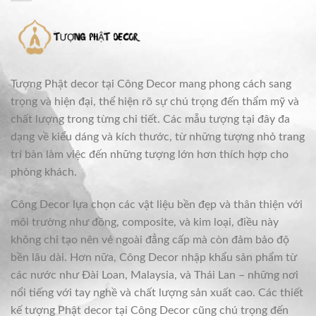
Tượng Phật decor tại Công Decor mang phong cách sang
trọng và hiện đại, thể hiện rõ sự chú trọng đến thẩm mỹ và
chất lượng trong từng chi tiết. Các mẫu tượng tại đây đa
dạng về kiểu dáng và kích thước, từ những tượng nhỏ trang
trí bàn làm việc đến những tượng lớn hơn thích hợp cho
phòng khách.
Công Decor lựa chọn các vật liệu bền đẹp và thân thiện với
môi trường như đồng, composite, và kim loại, điều này
không chỉ tạo nên vẻ ngoài đẳng cấp mà còn đảm bảo độ
bền lâu dài. Hơn nữa, Công Decor nhập khẩu sản phẩm từ
các nước như Đài Loan, Malaysia, và Thái Lan – những nơi
nổi tiếng với tay nghề và chất lượng sản xuất cao. Các thiết
kế tượng Phật decor tại Công Decor cũng chú trọng đến