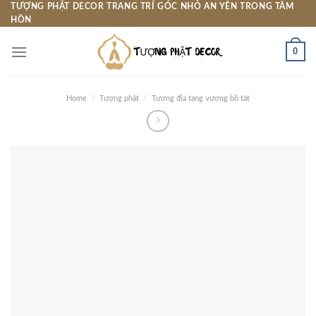
Skip
TƯỢNG PHẬT DECOR TRANG TRÍ GÓC NHỎ AN YÊN TRONG TÂM
HỒN
to
content
0
Home
/
Tượng phật
/
Tượng địa tạng vương bồ tát